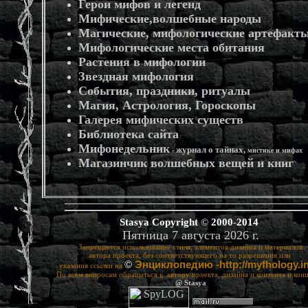
Герои мифов и легенд
Мифические,волшебные народы
Магические, мифологические артефакт
Мифологические места обитания
Растения в мифологии
Звездная мифология
События, праздники, ритуалы
Магия, Астрология, Гороскопы
Галерея мифических существ
Библиотека сайта
Мифонедельник
журнал о тайнах,
-
мистике и мифах
Магазинчик волшебных вещей и книг
*
Stasya
Copyright
©
2000
-
2014
Пятница 7 августа 2026 г.
Запрещается использование стиля, элементов дизайна и материалов
автора проекта, без соответствующего на то разрешения или
©
Энциклопедию -http://myfhology.i
указания ссылки на
По всем вопросам обращаться к автору проекта, дизайна и контента и кон
@ Stasya