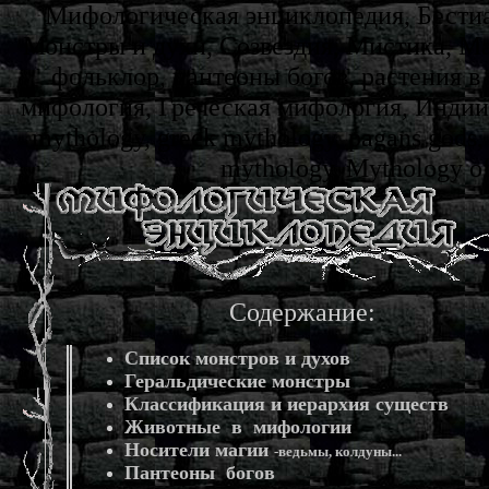
Мифологическая энциклопедия, Бестиа
Монстры и духи, Созвездия, Мистика, М
фольклор, пантеоны богов, растения 
мифология, Греческая мифология, Индийс
mythology, greek mythology, pagans gods,
mythology, Mythology of
Содержание:
Список монстров и духов
Геральдические монстры
Классификация и иерархия существ
Животные в мифологии
Носители магии
-ведьмы, колдуны...
Пантеоны богов